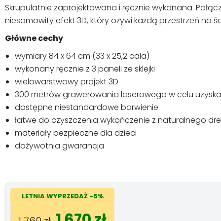
Skrupulatnie zaprojektowana i ręcznie wykonana. Połącze
niesamowity efekt 3D, który ożywi każdą przestrzeń na śc
Główne cechy
wymiary 84 x 64 cm (33 x 25,2 cala)
wykonany ręcznie z 3 paneli ze sklejki
wielowarstwowy projekt 3D
300 metrów grawerowania laserowego w celu uzysk
dostępne niestandardowe barwienie
łatwe do czyszczenia wykończenie z naturalnego dr
materiały bezpieczne dla dzieci
dożywotnia gwarancja
LETNIA WYPRZEDAŻ -5%
1 670 zł
1 760 zł