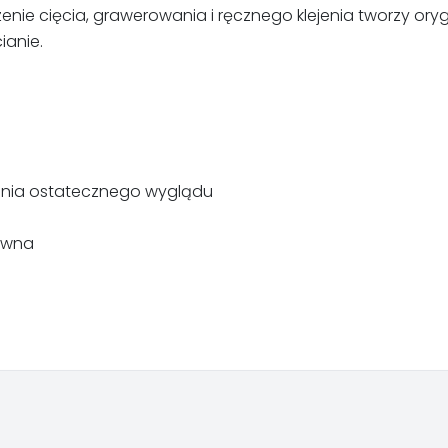
nie cięcia, grawerowania i ręcznego klejenia tworzy orygi
ianie.
ania ostatecznego wyglądu
ewna