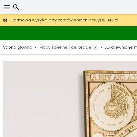
Darmowa wysyłka przy zamówieniach powyżej 345 zł.
30 dni na zwrot, 90 dni na drewniane mapy i dekoracje.
Oryginalny producent map i dekoracji.
Wyszukaj
Strona główna
Mapy ścienne i dekoracje
3D drewniane 