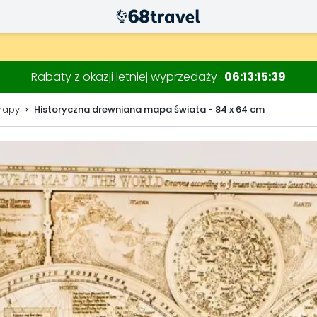
Rabaty z okazji letniej wyprzedaży
06
13
15
37
mapy
Historyczna drewniana mapa świata - 84 x 64 cm
Wyszukaj