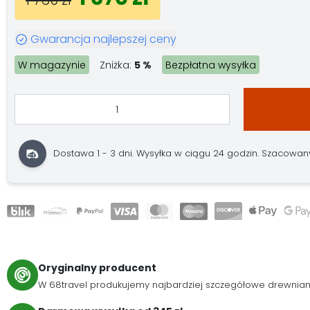
Gwarancja najlepszej ceny
W magazynie
Zniżka:
5 %
Bezpłatna wysyłka
Dostawa 1 - 3 dni. Wysyłka w ciągu 24 godzin. Szacowany 
Oryginalny producent
W 68travel produkujemy najbardziej szczegółowe drewnia