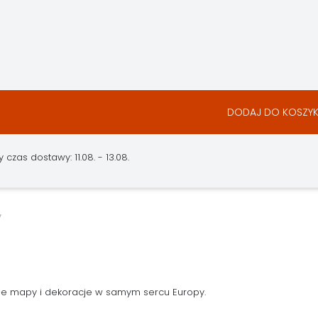
DODAJ DO KOSZY
czas dostawy: 11.08. - 13.08.
ne mapy i dekoracje w samym sercu Europy.