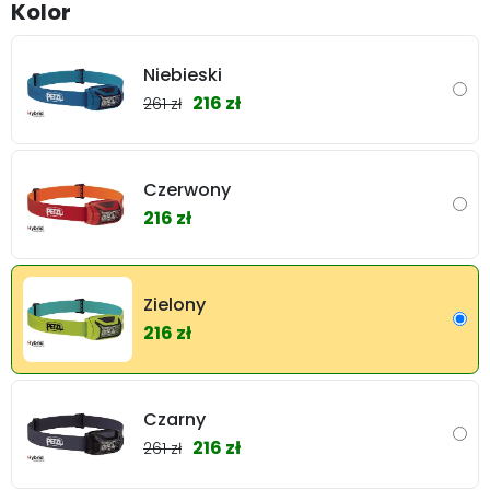
Kolor
Niebieski
216 zł
261 zł
Czerwony
216 zł
Zielony
216 zł
Czarny
216 zł
261 zł