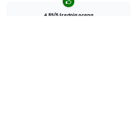
4.85/5 średnia ocena
Ponad 7400 recenzji od klientów z całego świata. 98%
klientów nas poleca.
Spersonalizowane zamówienia
68travel jest oryginalnym producentem, co oznacza, że
możemy szybko tworzyć spersonalizowane
zamówienia.
Żyjemy dla przygody
W 68travel uwielbiamy podróżować i odkrywać.
Staramy się używać naturalnych materiałów