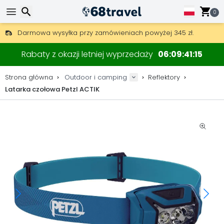
0
Darmowa wysyłka przy zamówieniach powyżej 345 zł.
30 dni na zwrot, 90 dni na drewniane mapy i dekoracje.
Wyszukaj
Najlepsze ceny na sprzęt outdoorowy i akcesoria.
Rabaty z okazji letniej wyprzedaży
06
09
41
15
Strona główna
Outdoor i camping
Reflektory
Latarka czołowa Petzl ACTIK
Wyszukaj