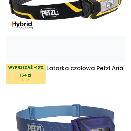
Latarka czołowa Petzl Aria
WYPRZEDAŻ -10%
154 zł
172 zł