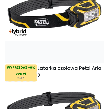
Latarka czołowa Petzl Aria
WYPRZEDAŻ -6%
220 zł
2
233 zł