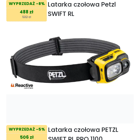
Latarka czołowa Petzl
WYPRZEDAŻ -8%
488 zł
SWIFT RL
532 zł
Latarka czołowa PETZL
WYPRZEDAŻ -5%
506 zł
SWIFT RL PRO 1100