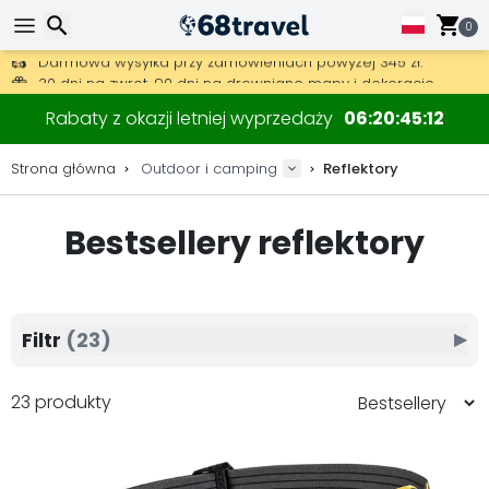
0
Darmowa wysyłka przy zamówieniach powyżej 345 zł.
30 dni na zwrot, 90 dni na drewniane mapy i dekoracje.
Najlepsze ceny na sprzęt outdoorowy i akcesoria.
Wyszukaj
Rabaty z okazji letniej wyprzedaży
06
20
45
11
Strona główna
Outdoor i camping
Reflektory
Bestsellery reflektory
Wyszukaj
Filtr
(23)
▶
23 produkty