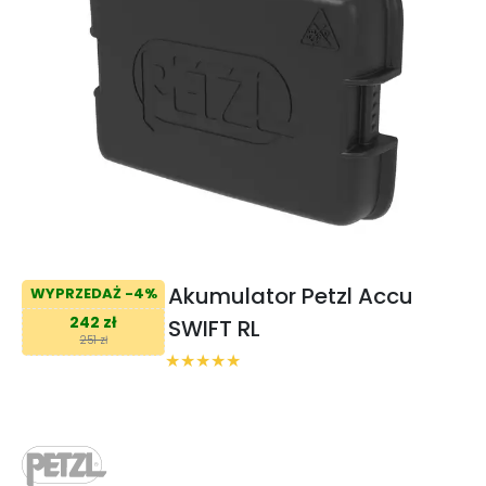
Akumulator Petzl Accu
WYPRZEDAŻ -4%
242 zł
SWIFT RL
251 zł