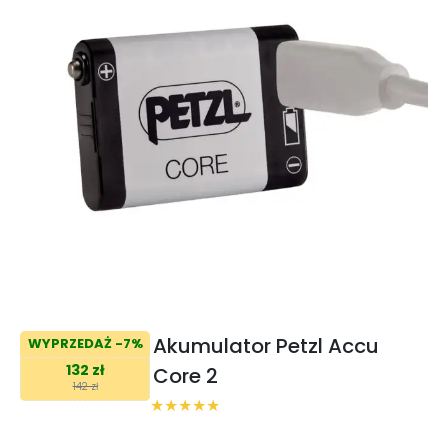
Akumulator Petzl Accu
WYPRZEDAŻ -7%
132 zł
Core 2
142 zł