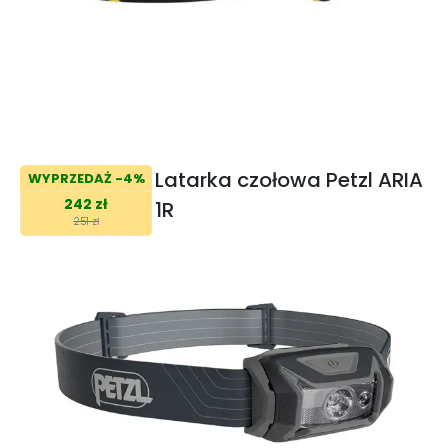
Latarka czołowa Petzl ARIA
WYPRZEDAŻ -4%
242 zł
1R
251 zł