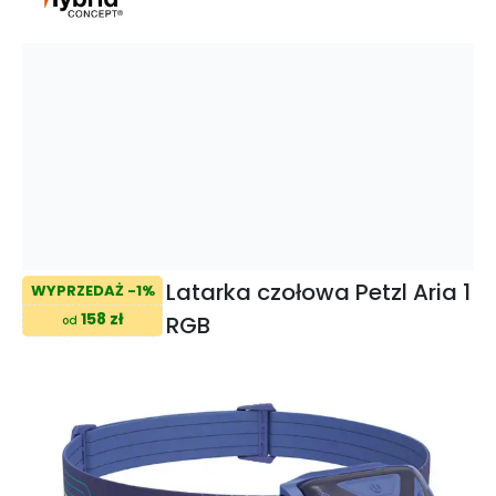
Latarka czołowa Petzl Aria 1
WYPRZEDAŻ -1%
158 zł
RGB
od