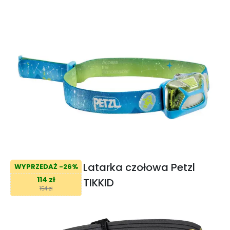
Latarka czołowa Petzl
WYPRZEDAŻ -26%
114 zł
TIKKID
154 zł