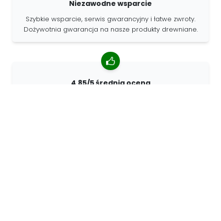
Niezawodne wsparcie
Szybkie wsparcie, serwis gwarancyjny i łatwe zwroty.
Dożywotnia gwarancja na nasze produkty drewniane.
4.85/5 średnia ocena
Ponad 7400 recenzji od klientów z całego świata. 98%
klientów nas poleca.
Spersonalizowane zamówienia
68travel jest oryginalnym producentem, co oznacza, że
możemy szybko tworzyć spersonalizowane
zamówienia.