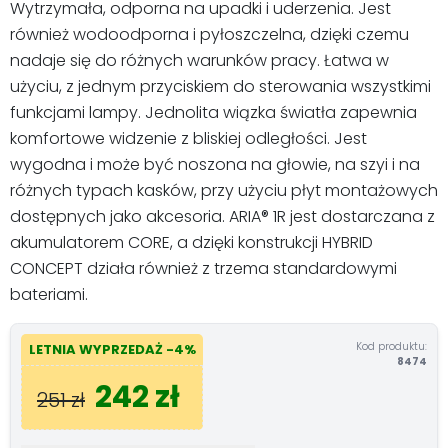
Wytrzymała, odporna na upadki i uderzenia. Jest
również wodoodporna i pyłoszczelna, dzięki czemu
nadaje się do różnych warunków pracy. Łatwa w
użyciu, z jednym przyciskiem do sterowania wszystkimi
funkcjami lampy. Jednolita wiązka światła zapewnia
komfortowe widzenie z bliskiej odległości. Jest
wygodna i może być noszona na głowie, na szyi i na
różnych typach kasków, przy użyciu płyt montażowych
dostępnych jako akcesoria. ARIA® 1R jest dostarczana z
akumulatorem CORE, a dzięki konstrukcji HYBRID
CONCEPT działa również z trzema standardowymi
bateriami.
Kod produktu:
LETNIA WYPRZEDAŻ -4%
8474
242 zł
251 zł