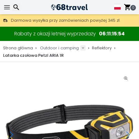
0
Darmowa wysyłka przy zamówieniach powyżej 345 zł.
30 dni na zwrot, 90 dni na drewniane mapy i dekoracje.
Wyszukaj
Najlepsze ceny na sprzęt outdoorowy i akcesoria.
Rabaty z okazji letniej wyprzedaży
06
11
15
54
Strona główna
Outdoor i camping
Reflektory
Latarka czołowa Petzl ARIA 1R
Wyszukaj