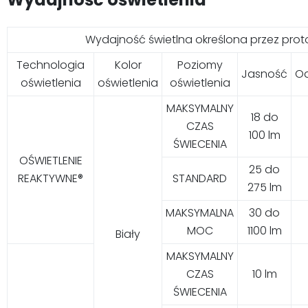
Wydajność świetlna określona przez proto
Technologia
Kolor
Poziomy
Jasność
Od
oświetlenia
oświetlenia
oświetlenia
MAKSYMALNY
18 do
CZAS
100 lm
ŚWIECENIA
OŚWIETLENIE
25 do
REAKTYWNE®
STANDARD
275 lm
MAKSYMALNA
30 do
MOC
1100 lm
Biały
MAKSYMALNY
CZAS
10 lm
ŚWIECENIA