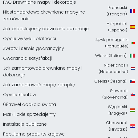
FAQ Drewniane mapy i dekoracje
Francuski
Niestandardowe drewniane mapy na
(Français)
zamówienie
Hiszpański
Jak produkujemy drewniane dekoracje
(Español)
Opcje wysyłki i płatności
Język portugalski
(Português)
Zwroty i serwis gwarancyjny
Włoski (Italiano)
Gwarancja satysfakcji
Niderlandzki
Jak zamontować drewniane mapy i
(Nederlandse)
dekoracje
Czeski (Čeština)
Jak zamontować mapę zdrapkę
Słowacki
Opinie klientów
(Slovenčina)
68travel dookoła świata
Węgierski
(Magyar)
Marki jakie sprzedajemy
Chorwacki
Instalacje publiczne
(Hrvatski)
Popularne produkty krajowe