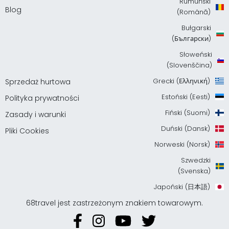
Rumuński
Blog
(Română)
Bułgarski
(Български)
Słoweński
(Slovenščina)
Grecki (Ελληνική)
Sprzedaż hurtowa
Estoński (Eesti)
Polityka prywatności
Fiński (Suomi)
Zasady i warunki
Duński (Dansk)
Pliki Cookies
Norweski (Norsk)
Szwedzki
(Svenska)
Japoński (日本語)
68travel jest zastrzeżonym znakiem towarowym.