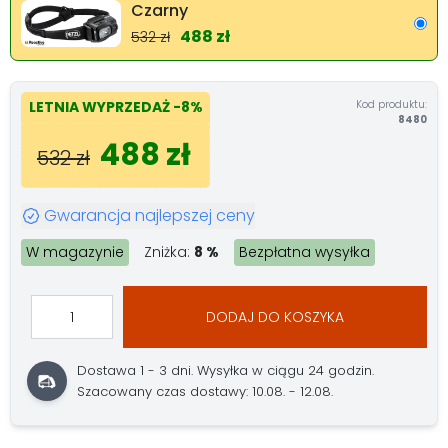
Czarny
488 zł
532 zł
Kod produktu:
LETNIA WYPRZEDAŻ
-8%
8480
488 zł
532 zł
Gwarancja najlepszej ceny
W magazynie
Zniżka:
8 %
Bezpłatna wysyłka
DODAJ DO KOSZYKA
Dostawa 1 - 3 dni.
Wysyłka w ciągu 24 godzin.
Szacowany czas dostawy: 10.08. - 12.08.