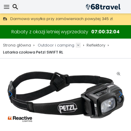
Darmowa wysyłka przy zamówieniach powyżej 345 zł.
30 dni na zwrot, 90 dni na drewniane mapy i dekoracje.
Najlepsze ceny na sprzęt outdoorowy i akcesoria.
Wyszukaj
Rabaty z okazji letniej wyprzedaży
07
00
32
04
Strona główna
Outdoor i camping
Reflektory
Latarka czołowa Petzl SWIFT RL
Wyszukaj