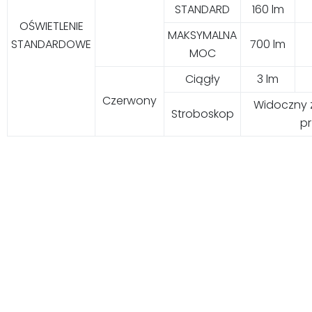
STANDARD
160 lm
OŚWIETLENIE
MAKSYMALNA
STANDARDOWE
700 lm
MOC
Ciągły
3 lm
Czerwony
Widoczny z
Stroboskop
pr