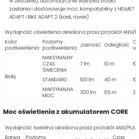
w zestawie), automatycznie wykrywa źródło
zasilania i dostosowuje moc; kompatybilny z HELMET
ADAPT i BIKE ADAPT 2 (kask, rower)
Wydajność oświetlenia określona przez protokół ANSI/PL
Kolor
Poziomy
Cz
Jasność
Odległość
podświetlenia
podświetlenia
wy
MAKSYMALNY
CZAS
7 lm
10 m
10
ŚWIECENIA
Biały
STANDARD
100 lm
40 m
10
MAKSYMALNA
300 lm
65 m
2 
MOC
Moc oświetlenia z akumulatorem CORE
Wydajność świetlna określona przez protokół ANSI/PLATO
Barwa
Poziomy
Czas