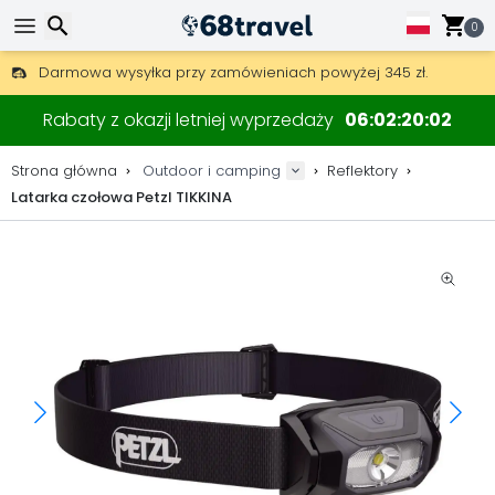
0
Darmowa wysyłka przy zamówieniach powyżej 345 zł.
30 dni na zwrot, 90 dni na drewniane mapy i dekoracje.
Wyszukaj
Najlepsze ceny na sprzęt outdoorowy i akcesoria.
Rabaty z okazji letniej wyprzedaży
06
02
20
02
Strona główna
Outdoor i camping
Reflektory
Latarka czołowa Petzl TIKKINA
Wyszukaj