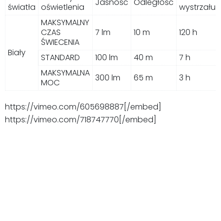
Jasność
Odległość
światła
oświetlenia
wystrzału
MAKSYMALNY
CZAS
7 lm
10 m
120 h
ŚWIECENIA
Biały
STANDARD
100 lm
40 m
7 h
MAKSYMALNA
300 lm
65 m
3 h
MOC
https://vimeo.com/605698887[/embed]
https://vimeo.com/718747770[/embed]