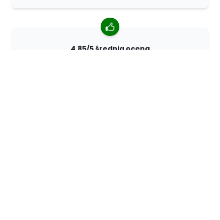
4.85/5 średnia ocena
Ponad 7400 recenzji od klientów z całego świata. 98%
klientów nas poleca.
Spersonalizowane zamówienia
68travel jest oryginalnym producentem, co oznacza, że
możemy szybko tworzyć spersonalizowane
zamówienia.
Żyjemy dla przygody