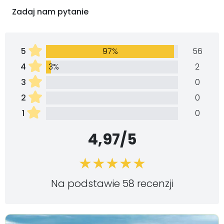
Zadaj nam pytanie
5
97%
56
4
3%
2
3
0
2
0
1
0
4,97/5
Na podstawie 58 recenzji