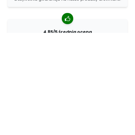
4.85/5 średnia ocena
Ponad 7400 recenzji od klientów z całego świata. 98%
klientów nas poleca.
Spersonalizowane zamówienia
68travel jest oryginalnym producentem, co oznacza, że
możemy szybko tworzyć spersonalizowane
zamówienia.