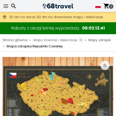
0
Darmowa wysyłka przy zamówieniach powyżej 345 zł.
30 dni na zwrot, 90 dni na drewniane mapy i dekoracje.
Oryginalny producent map i dekoracji.
Wyszukaj
Rabaty z okazji letniej wyprzedaży
06
02
12
41
Strona główna
Mapy ścienne i dekoracje
Mapy zdrapki
Mapa zdrapka Republiki Czeskiej
Wyszukaj