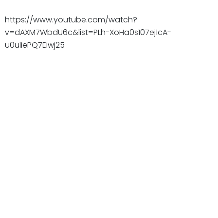
https://www.youtube.com/watch?
v=dAXM7WbdU6c&list=PLh-XoHa0s107ej1cA-
u0uliePQ7Eiwj25