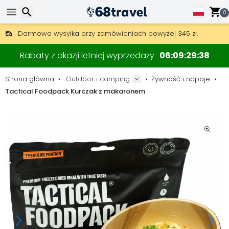
0
Darmowa wysyłka przy zamówieniach powyżej 345 zł.
30 dni na zwrot, 90 dni na drewniane mapy i dekoracje.
Wyszukaj
Najlepsze ceny na sprzęt outdoorowy i akcesoria.
Rabaty z okazji letniej wyprzedaży
06
09
29
38
Strona główna
Outdoor i camping
Żywność i napoje
Tactical Foodpack Kurczak z makaronem
Wyszukaj