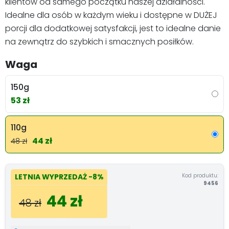
klientów od samego początku naszej działalności.
Idealne dla osób w każdym wieku i dostępne w DUŻEJ
porcji dla dodatkowej satysfakcji, jest to idealne danie
na zewnątrz do szybkich i smacznych posiłków.
Waga
150g
53 zł
110g
44 zł
48 zł
Kod produktu:
LETNIA WYPRZEDAŻ
-8%
9456
44 zł
48 zł