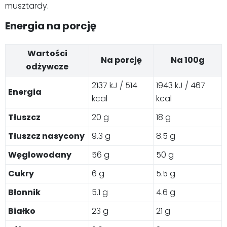
musztardy.
Energia na porcję
Wartości
Na porcję
Na 100g
odżywcze
2137 kJ / 514
1943 kJ / 467
Energia
kcal
kcal
Tłuszcz
20 g
18 g
Tłuszcz nasycony
9.3 g
8.5 g
Węglowodany
56 g
50 g
Cukry
6 g
5.5 g
Błonnik
5.1 g
4.6 g
Białko
23 g
21 g