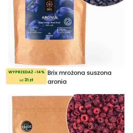
Brix mrożona suszona
WYPRZEDAŻ -14%
31 zł
aronia
od