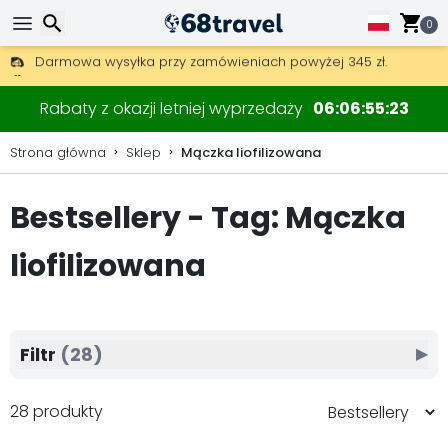
0
Darmowa wysyłka przy zamówieniach powyżej 345 zł.
30 dni na zwrot, 90 dni na drewniane mapy i dekoracje.
Wyszukaj
Rabaty z okazji letniej wyprzedaży
06
06
55
21
Strona główna
Sklep
Mączka liofilizowana
Bestsellery - Tag: Mączka
Wyszukaj
liofilizowana
Filtr
(28)
▶
28 produkty