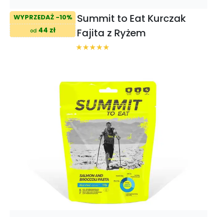
Summit to Eat Kurczak
WYPRZEDAŻ -10%
44 zł
Fajita z Ryżem
od