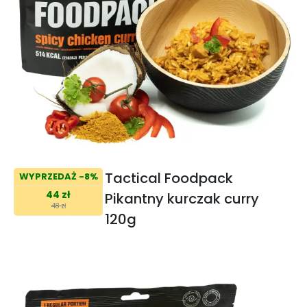
Tactical Foodpack
WYPRZEDAŻ -8%
44 zł
Pikantny kurczak curry
48 zł
120g