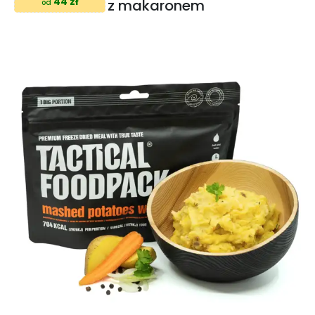
44 zł
z makaronem
od