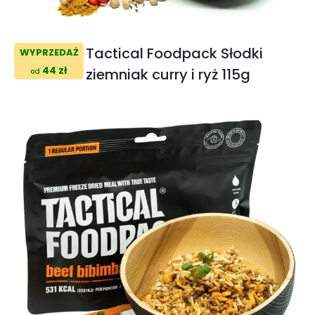
Tactical Foodpack Słodki
WYPRZEDAŻ
44 zł
ziemniak curry i ryż 115g
od