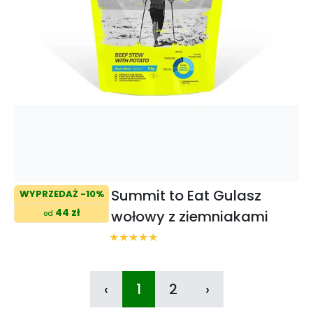
Summit to Eat Gulasz
WYPRZEDAŻ -10%
44 zł
wołowy z ziemniakami
od
‹
1
2
›