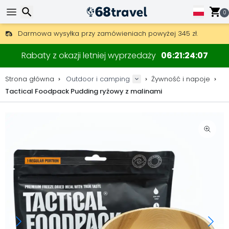
0
Darmowa wysyłka przy zamówieniach powyżej 345 zł.
30 dni na zwrot, 90 dni na drewniane mapy i dekoracje.
Wyszukaj
Najlepsze ceny na sprzęt outdoorowy i akcesoria.
Rabaty z okazji letniej wyprzedaży
06
21
24
07
Strona główna
Outdoor i camping
Żywność i napoje
Tactical Foodpack Pudding ryżowy z malinami
Wyszukaj