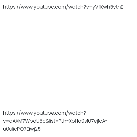
https://www.youtube.com/watch?v=yVfKwh5ytnE
https://www.youtube.com/watch?
v=dAXM7WbdU6c&list=PLh-XoHa0s107ej1cA-
u0uliePQ7Eiwj25