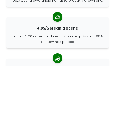
Dożywotnia gwarancja na nasze produkty drewniane.
4.85/5 średnia ocena
Ponad 7400 recenzji od klientów z całego świata. 98%
klientów nas poleca.
Spersonalizowane zamówienia
68travel jest oryginalnym producentem, co oznacza, że
możemy szybko tworzyć spersonalizowane
zamówienia.