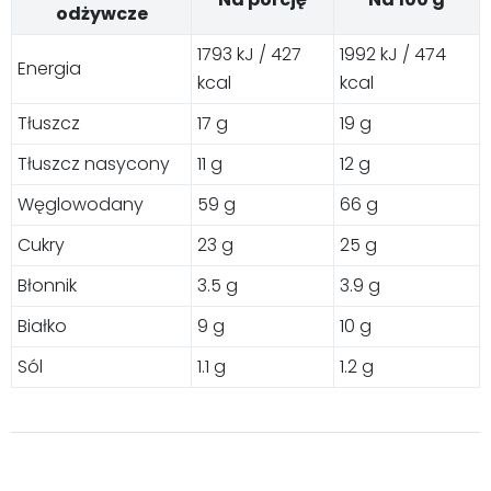
odżywcze
1793 kJ / 427
1992 kJ / 474
Energia
kcal
kcal
Tłuszcz
17 g
19 g
Tłuszcz nasycony
11 g
12 g
Węglowodany
59 g
66 g
Cukry
23 g
25 g
Błonnik
3.5 g
3.9 g
Białko
9 g
10 g
Sól
1.1 g
1.2 g