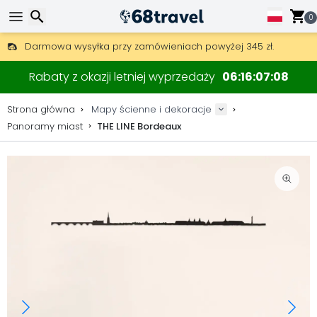
0
Darmowa wysyłka przy zamówieniach powyżej 345 zł.
30 dni na zwrot, 90 dni na drewniane mapy i dekoracje.
Oryginalny producent map i dekoracji.
Wyszukaj
Rabaty z okazji letniej wyprzedaży
06
16
07
07
Strona główna
Mapy ścienne i dekoracje
Panoramy miast
THE LINE Bordeaux
Wyszukaj