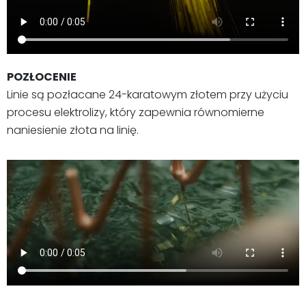
POZŁOCENIE
Linie są pozłacane 24-karatowym złotem przy użyciu
procesu elektrolizy, który zapewnia równomierne
naniesienie złota na linię.