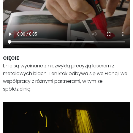
CIĘCIE
Linie są wycinane z niezwykłą precyzją laserem z
metalowych blach. Ten krok odbywa się we Francji we
współpracy z różnymi partnerami, w tym ze
spółdzielnią.