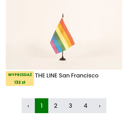
THE LINE San Francisco
WYPRZEDAŻ
132 zł
‹
1
2
3
4
›