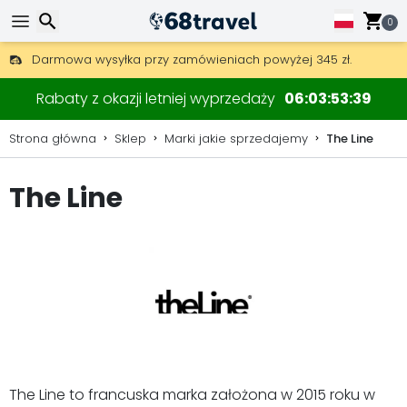
0
Darmowa wysyłka przy zamówieniach powyżej 345 zł.
30 dni na zwrot, 90 dni na drewniane mapy i dekoracje.
Wyszukaj
Rabaty z okazji letniej wyprzedaży
06
03
53
38
Strona główna
Sklep
Marki jakie sprzedajemy
The Line
The Line
Wyszukaj
The Line to francuska marka założona w 2015 roku w