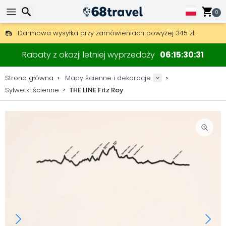
0
Darmowa wysyłka przy zamówieniach powyżej 345 zł.
30 dni na zwrot, 90 dni na drewniane mapy i dekoracje.
Wyszukaj
Oryginalny producent map i dekoracji.
Rabaty z okazji letniej wyprzedaży
06
15
30
31
Strona główna
Mapy ścienne i dekoracje
Sylwetki ścienne
THE LINE Fitz Roy
Wyszukaj