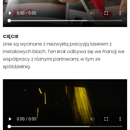
CIĘCIE
Linie są wycinane z niezwykłą precyzją laserem z
metalowych blach. Ten krok odbywa się we Francji we
współpracy z różnymi partnerami, w tym ze
spółdzielnią.