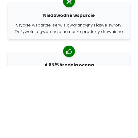
Niezawodne wsparcie
Szybkie wsparcie, serwis gwarancyjny i łatwe zwroty.
Dożywotnia gwarancja na nasze produkty drewniane.
4.85/5 średnia ocena
Ponad 7400 recenzji od klientów z całego świata. 98%
klientów nas poleca.
Spersonalizowane zamówienia
68travel jest oryginalnym producentem, co oznacza, że
możemy szybko tworzyć spersonalizowane
zamówienia.