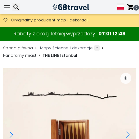
0
Darmowa wysyłka przy zamówieniach powyżej 345 zł.
30 dni na zwrot, 90 dni na drewniane mapy i dekoracje.
Wyszukaj
Oryginalny producent map i dekoracji.
Rabaty z okazji letniej wyprzedaży
07
01
12
47
Strona główna
Mapy ścienne i dekoracje
Panoramy miast
THE LINE Istanbul
Wyszukaj