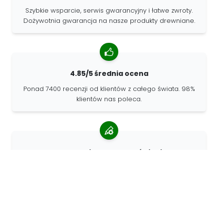
Szybkie wsparcie, serwis gwarancyjny i łatwe zwroty.
Dożywotnia gwarancja na nasze produkty drewniane.
4.85/5 średnia ocena
Ponad 7400 recenzji od klientów z całego świata. 98%
klientów nas poleca.
Spersonalizowane zamówienia
68travel jest oryginalnym producentem, co oznacza, że
możemy szybko tworzyć spersonalizowane
zamówienia.