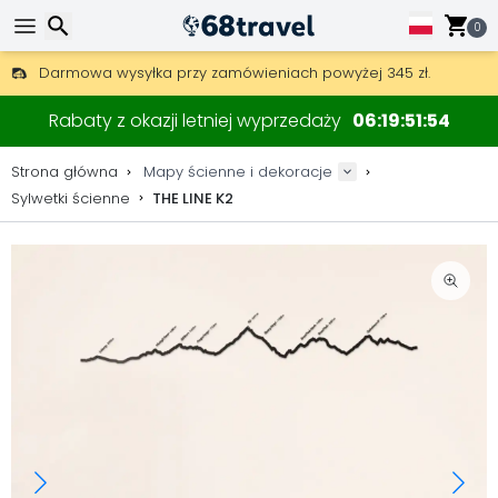
0
Darmowa wysyłka przy zamówieniach powyżej 345 zł.
30 dni na zwrot, 90 dni na drewniane mapy i dekoracje.
Wyszukaj
Oryginalny producent map i dekoracji.
Rabaty z okazji letniej wyprzedaży
06
19
51
54
Strona główna
Mapy ścienne i dekoracje
Sylwetki ścienne
THE LINE K2
Wyszukaj