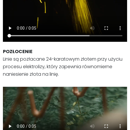
POZŁOCENIE
Linie są pozłacane 24-karatowym złotem przy użyciu
procesu elektrolizy, który zapewnia równomierne
naniesienie złota na linię.