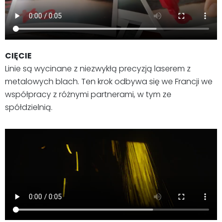
CIĘCIE
Linie są wycinane z niezwykłą precyzją laserem z
metalowych blach. Ten krok odbywa się we Francji we
współpracy z różnymi partnerami, w tym ze
spółdzielnią.