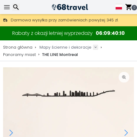
0
Darmowa wysyłka przy zamówieniach powyżej 345 zł.
30 dni na zwrot, 90 dni na drewniane mapy i dekoracje.
Oryginalny producent map i dekoracji.
Wyszukaj
Rabaty z okazji letniej wyprzedaży
06
09
40
09
Strona główna
Mapy ścienne i dekoracje
Panoramy miast
THE LINE Montreal
Wyszukaj