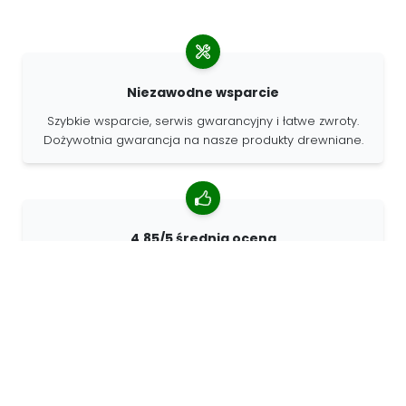
Niezawodne wsparcie
Szybkie wsparcie, serwis gwarancyjny i łatwe zwroty.
Dożywotnia gwarancja na nasze produkty drewniane.
4.85/5 średnia ocena
Ponad 7400 recenzji od klientów z całego świata. 98%
klientów nas poleca.
Spersonalizowane zamówienia