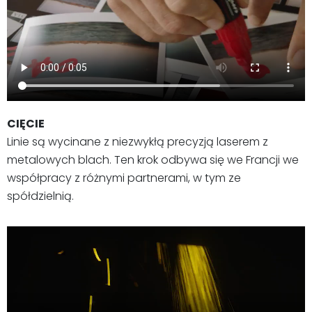
CIĘCIE
Linie są wycinane z niezwykłą precyzją laserem z
metalowych blach. Ten krok odbywa się we Francji we
współpracy z różnymi partnerami, w tym ze
spółdzielnią.