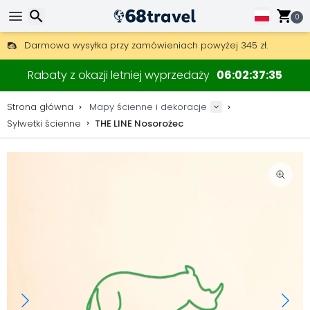
0
Darmowa wysyłka przy zamówieniach powyżej 345 zł.
30 dni na zwrot, 90 dni na drewniane mapy i dekoracje.
Wyszukaj
Oryginalny producent map i dekoracji.
Rabaty z okazji letniej wyprzedaży
06
02
37
35
Strona główna
Mapy ścienne i dekoracje
Sylwetki ścienne
THE LINE Nosorożec
Wyszukaj