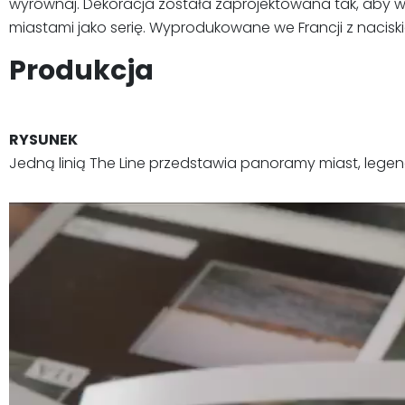
wyrównaj. Dekoracja została zaprojektowana tak, aby wyr
miastami jako serię. Wyprodukowane we Francji z nacisk
Produkcja
RYSUNEK
Jedną linią The Line przedstawia panoramy miast, lege