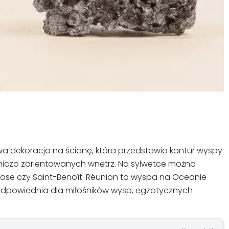
wa dekoracja na ścianę, która przedstawia kontur wyspy
żniczo zorientowanych wnętrz. Na sylwetce można
e-Rose czy Saint-Benoît. Réunion to wyspa na Oceanie
st odpowiednia dla miłośników wysp, egzotycznych