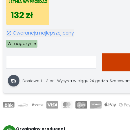
LETNIA WYPRZEDAŻ
132 zł
Gwarancja najlepszej ceny
W magazynie
Dostawa 1 - 3 dni. Wysyłka w ciągu 24 godzin. Szacowany 
Oryginalny producent