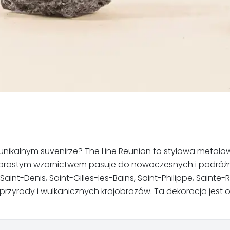
unikalnym suvenirze? The Line Reunion to stylowa metalo
oim prostym wzornictwem pasuje do nowoczesnych i podró
aint-Denis, Saint-Gilles-les-Bains, Saint-Philippe, Saint
ej przyrody i wulkanicznych krajobrazów. Ta dekoracja je