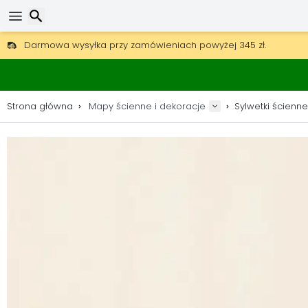
Darmowa wysyłka przy zamówieniach powyżej 345 zł.
30 dni na zwrot, 90 dni na drewniane mapy i dekoracje.
Oryginalny producent map i dekoracji.
Wyszukaj
Strona główna
Mapy ścienne i dekoracje
Sylwetki ścienne