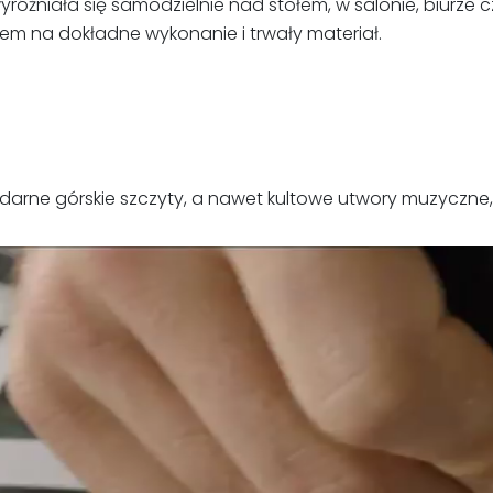
óżniała się samodzielnie nad stołem, w salonie, biurze cz
iem na dokładne wykonanie i trwały materiał.
ndarne górskie szczyty, a nawet kultowe utwory muzyczne,