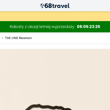
Rabaty z okazji letniej wyprzedaży
06
05
23
24
THE LINE Reunion
Wyszukaj