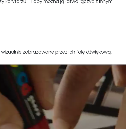
y korytarzu – i aby można ją łatwo łączyć z innymi
 wizualnie zobrazowane przez ich falę dźwiękową.