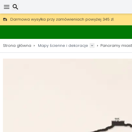
Darmowa wysyłka przy zamówieniach powyżej 345 zł.
30 dni na zwrot, 90 dni na drewniane mapy i dekoracje.
Wyszukaj
Oryginalny producent map i dekoracji.
Strona główna
Mapy ścienne i dekoracje
Panoramy miast