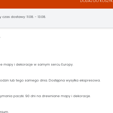
DODAJ DO KOSZYK
czas dostawy: 11.08. - 13.08.
ne mapy i dekoracje w samym sercu Europy.
 godzin lub tego samego dnia. Dostępna wysyłka ekspresowa.
zymania paczki. 90 dni na drewniane mapy i dekoracje.
mium.