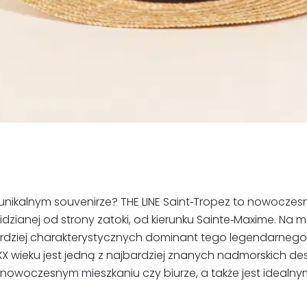
 unikalnym souvenirze? THE LINE Saint‑Tropez to nowocze
 widzianej od strony zatoki, od kierunku Sainte‑Maxime. N
ardziej charakterystycznych dominant tego legendarnego 
XX wieku jest jedną z najbardziej znanych nadmorskich dest
 nowoczesnym mieszkaniu czy biurze, a także jest ideal