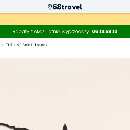
Rabaty z okazji letniej wyprzedaży
06
13
58
08
THE LINE Saint-Tropez
Wyszukaj