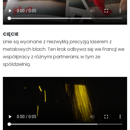
CIĘCIE
Linie są wycinane z niezwykłą precyzją laserem z
metalowych blach. Ten krok odbywa się we Francji we
współpracy z różnymi partnerami, w tym ze
spółdzielnią.