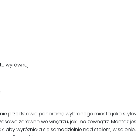
stu wyrównaj
h
wiernie przedstawia panoramę wybranego miasta jako stylo
zasowo zarówno we wnętrzu, jak i na zewnątrz. Montaż jest
, aby wyróżniała się samodzielnie nad stołem, w salonie,