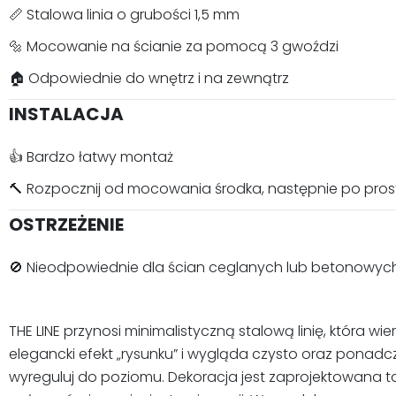
📏 Stalowa linia o grubości 1,5 mm
🔩 Mocowanie na ścianie za pomocą 3 gwoździ
🏠 Odpowiednie do wnętrz i na zewnątrz
INSTALACJA
👍 Bardzo łatwy montaż
🔨 Rozpocznij od mocowania środka, następnie po pro
OSTRZEŻENIE
🚫 Nieodpowiednie dla ścian ceglanych lub betonowyc
THE LINE przynosi minimalistyczną stalową linię, która 
elegancki efekt „rysunku” i wygląda czysto oraz ponadc
wyreguluj do poziomu. Dekoracja jest zaprojektowana tak