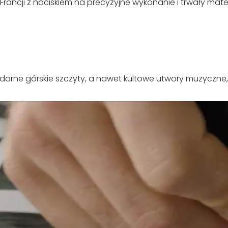
ancji z naciskiem na precyzyjne wykonanie i trwały mater
ndarne górskie szczyty, a nawet kultowe utwory muzyczne,