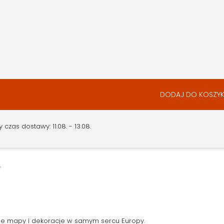
DODAJ DO KOSZY
czas dostawy: 11.08. - 13.08.
ne mapy i dekoracje w samym sercu Europy.