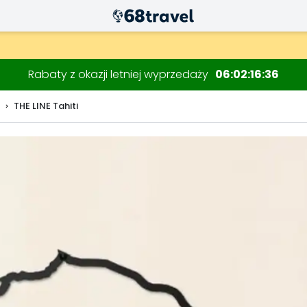
Rabaty z okazji letniej wyprzedaży
06
02
16
35
THE LINE Tahiti
Wyszukaj