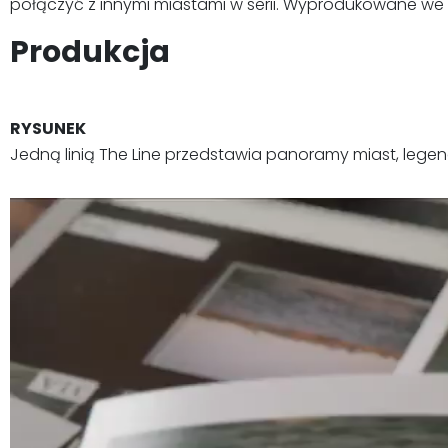
połączyć z innymi miastami w serii. Wyprodukowane we Fr
Produkcja
RYSUNEK
Jedną linią The Line przedstawia panoramy miast, lege