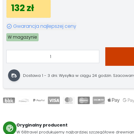
132 zł
Gwarancja najlepszej ceny
W magazynie
Dostawa 1 - 3 dni. Wysyłka w ciągu 24 godzin. Szacowany 
Oryginalny producent
W 68travel produkujemy najbardziej szczegółowe drewnia