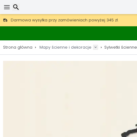
Darmowa wysyłka przy zamówieniach powyżej 345 zł.
30 dni na zwrot, 90 dni na drewniane mapy i dekoracje.
Oryginalny producent map i dekoracji.
Wyszukaj
Strona główna
Mapy ścienne i dekoracje
Sylwetki ścienne