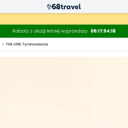
Rabaty z okazji letniej wyprzedaży
06
17
54
17
THE LINE Tyranosaurus
Wyszukaj