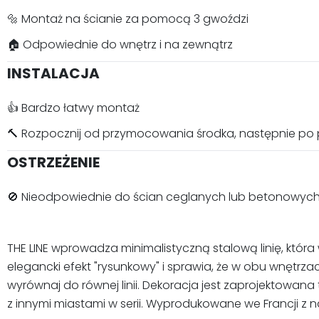
🔩 Montaż na ścianie za pomocą 3 gwoździ
🏠 Odpowiednie do wnętrz i na zewnątrz
INSTALACJA
👍 Bardzo łatwy montaż
🔨 Rozpocznij od przymocowania środka, następnie po
OSTRZEŻENIE
🚫 Nieodpowiednie do ścian ceglanych lub betonowyc
THE LINE wprowadza minimalistyczną stalową linię, któ
elegancki efekt "rysunkowy" i sprawia, że w obu wnętrz
wyrównaj do równej linii. Dekoracja jest zaprojektowana 
z innymi miastami w serii. Wyprodukowane we Francji z n