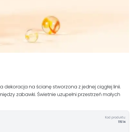
ekoracja na ścianę stworzona z jednej ciągłej linii.
 między zabawki. Świetnie uzupełni przestrzeń małych
Kod produktu:
11514