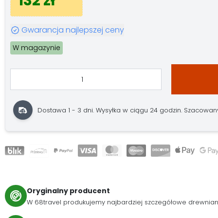
132 zł
Gwarancja najlepszej ceny
W magazynie
Dostawa 1 - 3 dni. Wysyłka w ciągu 24 godzin. Szacowany 
Oryginalny producent
W 68travel produkujemy najbardziej szczegółowe drewnia