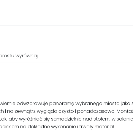
 prostu wyrównaj
h
ra wiernie odwzorowuje panoramę wybranego miasta jako st
ach i na zewnątrz wygląda czysto i ponadczasowo. Montaż 
tak, aby wyróżniać się samodzielnie nad stołem, w salonie
aciskiem na dokładne wykonanie i trwały materiał.