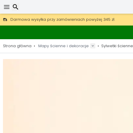
Darmowa wysyłka przy zamówieniach powyżej 345 zł.
30 dni na zwrot, 90 dni na drewniane mapy i dekoracje.
Oryginalny producent map i dekoracji.
Wyszukaj
Strona główna
Mapy ścienne i dekoracje
Sylwetki ścienne