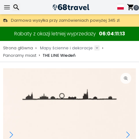
0
Darmowa wysyłka przy zamówieniach powyżej 345 zł.
30 dni na zwrot, 90 dni na drewniane mapy i dekoracje.
Oryginalny producent map i dekoracji.
Wyszukaj
Rabaty z okazji letniej wyprzedaży
06
04
11
12
Strona główna
Mapy ścienne i dekoracje
Panoramy miast
THE LINE Wiedeń
Wyszukaj