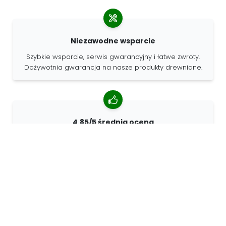
Niezawodne wsparcie
Szybkie wsparcie, serwis gwarancyjny i łatwe zwroty.
Dożywotnia gwarancja na nasze produkty drewniane.
4.85/5 średnia ocena
Ponad 7400 recenzji od klientów z całego świata. 98%
klientów nas poleca.
Spersonalizowane zamówienia
68travel jest oryginalnym producentem, co oznacza, że