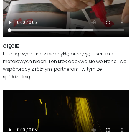
CIĘCIE
Linie są wycinane z niezwykłą precyzją laserem z
metalowych blach. Ten krok odbywa się we Francji we
współpracy z różnymi partnerami, w tym ze
spółdzielnią.