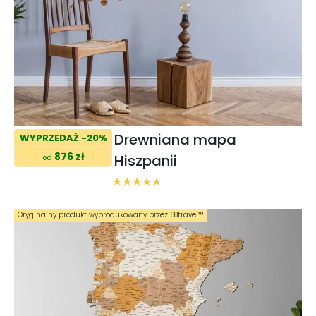
Drewniana mapa
WYPRZEDAŻ -20%
876 zł
Hiszpanii
od
Oryginalny produkt wyprodukowany przez 68travel™️