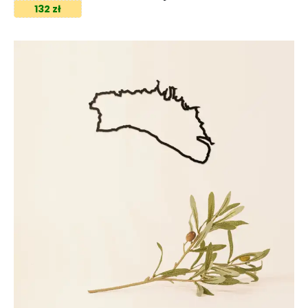
132 zł