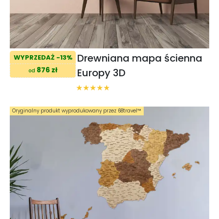
Drewniana mapa ścienna
WYPRZEDAŻ -13%
876 zł
Europy 3D
od
Oryginalny produkt wyprodukowany przez 68travel™️