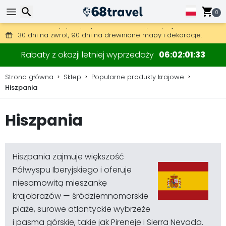
0
Darmowa wysyłka przy zamówieniach powyżej 345 zł.
30 dni na zwrot, 90 dni na drewniane mapy i dekoracje.
Wyszukaj
Rabaty z okazji letniej wyprzedaży
06
02
01
32
Strona główna
Sklep
Popularne produkty krajowe
Hiszpania
Wyszukaj
Hiszpania
Hiszpania zajmuje większość
Półwyspu Iberyjskiego i oferuje
niesamowitą mieszankę
krajobrazów — śródziemnomorskie
plaże, surowe atlantyckie wybrzeże
i pasma górskie, takie jak Pireneje i Sierra Nevada.