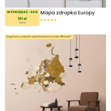
Mapa zdrapka Europy
WYPRZEDAŻ -34%
101 zł
154 zł
Oryginalny produkt wyprodukowany przez 68travel™️