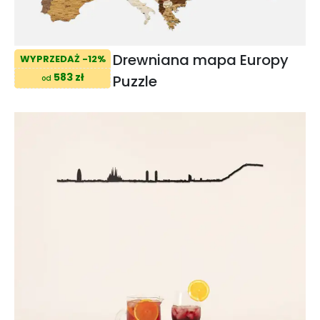
Drewniana mapa Europy
WYPRZEDAŻ -12%
583 zł
Puzzle
od