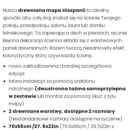
Nasza
drewniana mapa
Hiszpanii
to idealny
sposób, aby cały kraj znalazł się na ścianie Twojego
pokoju, przedpokoju, salonu, biura lub domku
letniskowego. Ta zapierająca dech w piersiach, ręcznie
klejona dekoracja ścienna składa się z warstwowych
paneli drewnianych. Razem tworzą niesamowity efekt
kolorystyczny, który ożywi każdą ścianę.
nowo zaktualizowana i bardziej szczegółowa
edycja
łatwa instalacja za pomocą szablonu
narożnego
(dwustronna taśma samoprzylepna
w zestawie
lub montaż za pomocą okuć z tyłu
mapy)
2 drewniane warstwy, dostępne 2 rozmiary
(niestandardowe rozmiary dostępne na życzenie)
70x56cm
/
27.
6x22in
(
75.5x56cm / 29.7x22in z