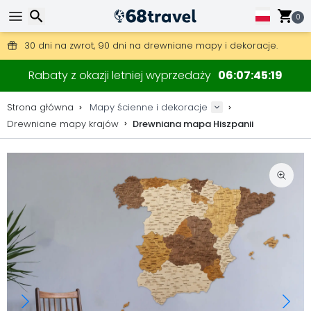
0
Darmowa wysyłka przy zamówieniach powyżej 345 zł.
30 dni na zwrot, 90 dni na drewniane mapy i dekoracje.
Oryginalny producent map i dekoracji.
Wyszukaj
Rabaty z okazji letniej wyprzedaży
06
07
45
18
Strona główna
Mapy ścienne i dekoracje
Drewniane mapy krajów
Drewniana mapa Hiszpanii
Wyszukaj