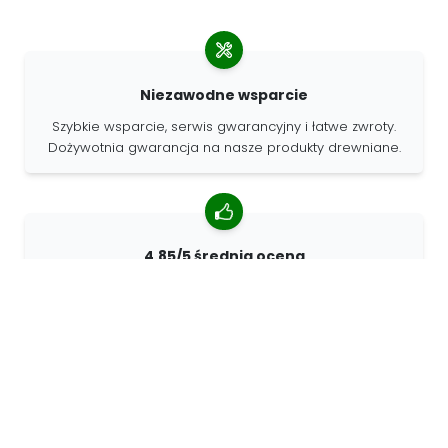
Niezawodne wsparcie
Szybkie wsparcie, serwis gwarancyjny i łatwe zwroty.
Dożywotnia gwarancja na nasze produkty drewniane.
4.85/5 średnia ocena
Ponad 7400 recenzji od klientów z całego świata. 98%
klientów nas poleca.
Spersonalizowane zamówienia