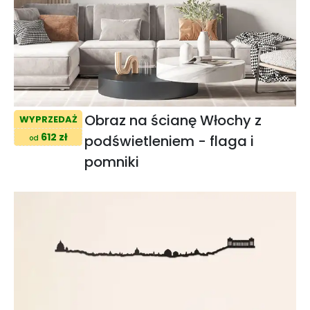
Obraz na ścianę Włochy z
WYPRZEDAŻ
612 zł
podświetleniem - flaga i
od
pomniki