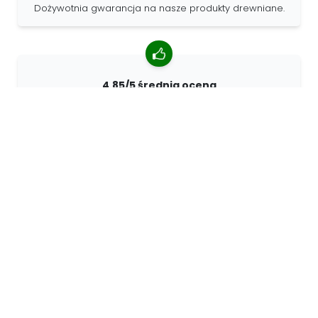
Dożywotnia gwarancja na nasze produkty drewniane.
4.85/5 średnia ocena
Ponad 7400 recenzji od klientów z całego świata. 98%
klientów nas poleca.
Spersonalizowane zamówienia
68travel jest oryginalnym producentem, co oznacza, że
możemy szybko tworzyć spersonalizowane
zamówienia.