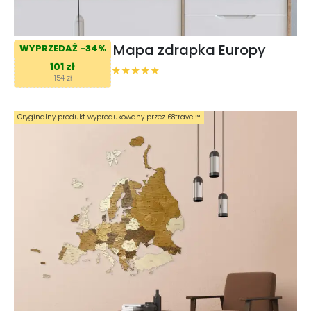
Mapa zdrapka Europy
WYPRZEDAŻ -34%
101 zł
154 zł
Oryginalny produkt wyprodukowany przez 68travel™️