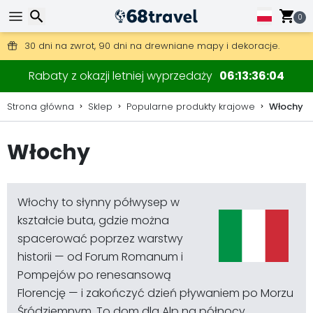
0
Darmowa wysyłka przy zamówieniach powyżej 345 zł.
30 dni na zwrot, 90 dni na drewniane mapy i dekoracje.
Wyszukaj
Rabaty z okazji letniej wyprzedaży
06
13
36
02
Strona główna
Sklep
Popularne produkty krajowe
Włochy
Włochy
Wyszukaj
Włochy to słynny półwysep w
kształcie buta, gdzie można
spacerować poprzez warstwy
historii — od Forum Romanum i
Pompejów po renesansową
Florencję — i zakończyć dzień pływaniem po Morzu
Śródziemnym. To dom dla Alp na północy,