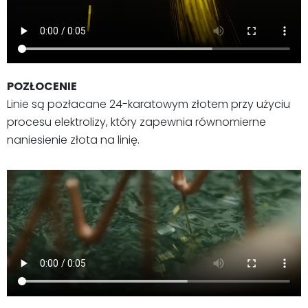
POZŁOCENIE
Linie są pozłacane 24-karatowym złotem przy użyciu
procesu elektrolizy, który zapewnia równomierne
naniesienie złota na linię.