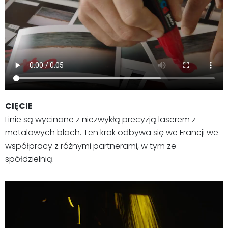
CIĘCIE
Linie są wycinane z niezwykłą precyzją laserem z
metalowych blach. Ten krok odbywa się we Francji we
współpracy z różnymi partnerami, w tym ze
spółdzielnią.